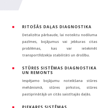
RITOŠĀS DAĻAS DIAGNOSTIKA
^
Detalizēta pārbaude, lai noteiktu nodiluma
pazīmes, bojājumus vai jebkuras citas
problēmas, kas var ietekmēt
transportlīdzekļa stabilitāti un drošību.
STŪRES SISTĒMAS DIAGNOSTIKA
^
UN REMONTS
Iespējamo bojājumu noteikšana stūres
mehānismā, stūres pirkstos, stūres
pastiprinātājā un citās saistītajās daļās.
PIEKARES SISTĒMAS
^