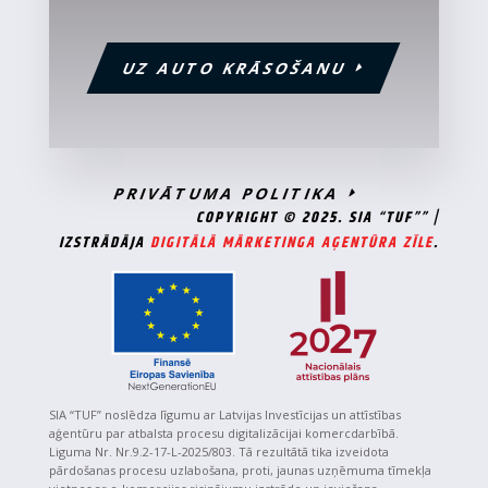
UZ AUTO KRĀSOŠANU
PRIVĀTUMA POLITIKA
COPYRIGHT © 2025. SIA “TUF”” |
IZSTRĀDĀJA
DIGITĀLĀ MĀRKETINGA AĢENTŪRA ZĪLE
.
SIA “TUF” noslēdza līgumu ar Latvijas Investīcijas un attīstības
aģentūru par atbalsta procesu digitalizācijai komercdarbībā.
Liguma Nr. Nr.9.2-17-L-2025/803. Tā rezultātā tika izveidota
pārdošanas procesu uzlabošana, proti, jaunas uzņēmuma tīmekļa