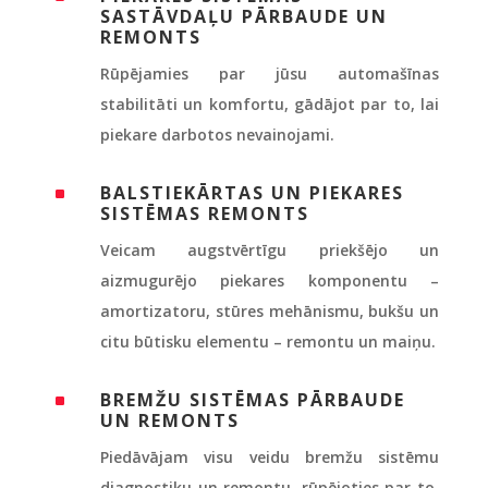
SASTĀVDAĻU PĀRBAUDE UN
REMONTS
Rūpējamies par jūsu automašīnas
stabilitāti un komfortu, gādājot par to, lai
piekare darbotos nevainojami.
BALSTIEKĀRTAS UN PIEKARES
^
SISTĒMAS REMONTS
Veicam augstvērtīgu priekšējo un
aizmugurējo piekares komponentu –
amortizatoru, stūres mehānismu, bukšu un
citu būtisku elementu – remontu un maiņu.
BREMŽU SISTĒMAS PĀRBAUDE
^
UN REMONTS
Piedāvājam visu veidu bremžu sistēmu
diagnostiku un remontu, rūpējoties par to,