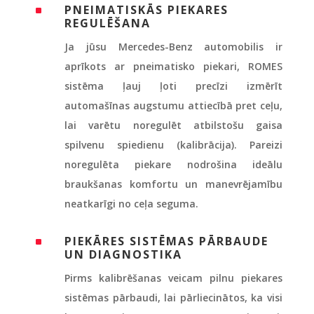
PNEIMATISKĀS PIEKARES
^
REGULĒŠANA
Ja jūsu Mercedes-Benz automobilis ir
aprīkots ar pneimatisko piekari, ROMES
sistēma ļauj ļoti precīzi izmērīt
automašīnas augstumu attiecībā pret ceļu,
lai varētu noregulēt atbilstošu gaisa
spilvenu spiedienu (kalibrācija). Pareizi
noregulēta piekare nodrošina ideālu
braukšanas komfortu un manevrējamību
neatkarīgi no ceļa seguma.
PIEKĀRES SISTĒMAS PĀRBAUDE
^
UN DIAGNOSTIKA
Pirms kalibrēšanas veicam pilnu piekares
sistēmas pārbaudi, lai pārliecinātos, ka visi