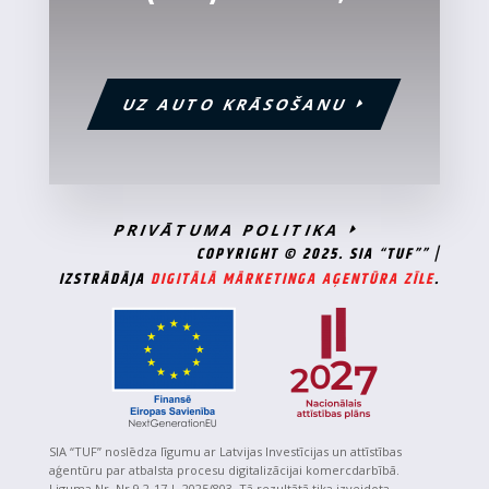
UZ AUTO KRĀSOŠANU
PRIVĀTUMA POLITIKA
COPYRIGHT © 2025. SIA “TUF”” |
IZSTRĀDĀJA
DIGITĀLĀ MĀRKETINGA AĢENTŪRA ZĪLE
.
SIA “TUF” noslēdza līgumu ar Latvijas Investīcijas un attīstības
aģentūru par atbalsta procesu digitalizācijai komercdarbībā.
Liguma Nr. Nr.9.2-17-L-2025/803. Tā rezultātā tika izveidota