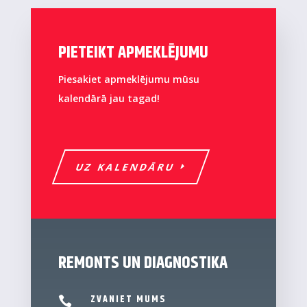
PIETEIKT APMEKLĒJUMU
Piesakiet apmeklējumu mūsu
kalendārā jau tagad!
UZ KALENDĀRU
REMONTS UN DIAGNOSTIKA
ZVANIET MUMS
