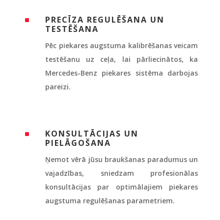
PRECĪZA REGULĒŠANA UN
^
TESTĒŠANA
Pēc piekares augstuma kalibrēšanas veicam
testēšanu uz ceļa, lai pārliecinātos, ka
Mercedes-Benz piekares sistēma darbojas
pareizi.
KONSULTĀCIJAS UN
^
PIELĀGOŠANA
Ņemot vērā jūsu braukšanas paradumus un
vajadzības, sniedzam profesionālas
konsultācijas par optimālajiem piekares
augstuma regulēšanas parametriem.