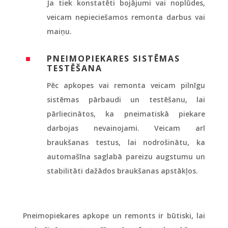
Ja tiek konstatēti bojājumi vai noplūdes,
veicam nepieciešamos remonta darbus vai
maiņu.
PNEIMOPIEKARES SISTĒMAS
^
TESTĒŠANA
Pēc apkopes vai remonta veicam pilnīgu
sistēmas pārbaudi un testēšanu, lai
pārliecinātos, ka pneimatiskā piekare
darbojas nevainojami. Veicam arī
braukšanas testus, lai nodrošinātu, ka
automašīna saglabā pareizu augstumu un
stabilitāti dažādos braukšanas apstākļos.
Pneimopiekares apkope un remonts ir būtiski, lai