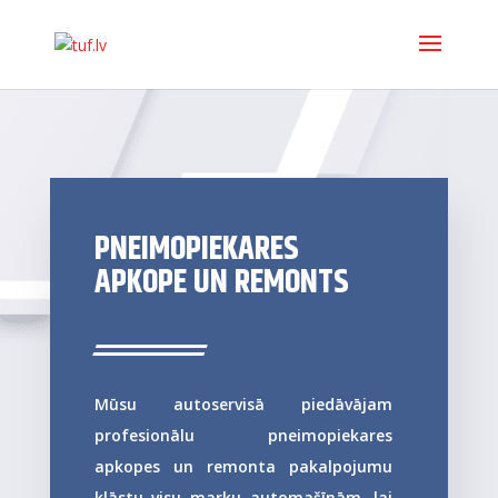
PNEIMOPIEKARES
APKOPE UN REMONTS
Mūsu autoservisā piedāvājam
profesionālu pneimopiekares
apkopes un remonta pakalpojumu
klāstu visu marku automašīnām, lai