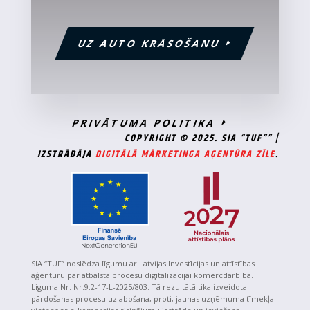
UZ AUTO KRĀSOŠANU
PRIVĀTUMA POLITIKA
COPYRIGHT © 2025. SIA “TUF”” |
IZSTRĀDĀJA
DIGITĀLĀ MĀRKETINGA AĢENTŪRA ZĪLE
.
SIA “TUF” noslēdza līgumu ar Latvijas Investīcijas un attīstības
aģentūru par atbalsta procesu digitalizācijai komercdarbībā.
Liguma Nr. Nr.9.2-17-L-2025/803. Tā rezultātā tika izveidota
pārdošanas procesu uzlabošana, proti, jaunas uzņēmuma tīmekļa