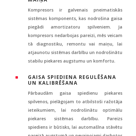
Kompresors ir galvenais pneimatiskās
sistēmas komponents, kas nodrošina gaisa
piegādi amortizatoru spilveniem. Ja
kompresors nedarbojas pareizi, mēs veicam
tā diagnostiku, remontu vai maiņu, lai
atjaunotu sistēmas darbību un nodrošinātu
stabilu piekares augstumu un komfortu.
GAISA SPIEDIENA REGULĒŠANA
^
UN KALIBRĒŠANA
Pārbaudām gaisa spiedienu piekares
spilvenos, pielāgojam to atbilstoši ražotāja
ieteikumiem, lai nodrošinātu optimālu
piekares sistēmas darbību. Pareizs
spiediens ir būtisks, lai automašīna stāvētu
pareizā augstumā un nevainojami darbotos