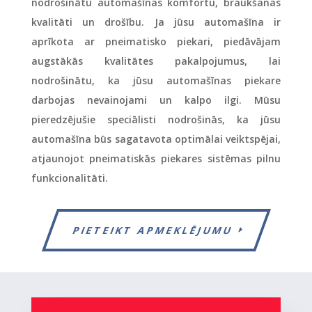
nodrošinātu automašīnas komfortu, braukšanas
kvalitāti un drošību. Ja jūsu automašīna ir
aprīkota ar pneimatisko piekari, piedāvājam
augstākās kvalitātes pakalpojumus, lai
nodrošinātu, ka jūsu automašīnas piekare
darbojas nevainojami un kalpo ilgi. Mūsu
pieredzējušie speciālisti nodrošinās, ka jūsu
automašīna būs sagatavota optimālai veiktspējai,
atjaunojot pneimatiskās piekares sistēmas pilnu
funkcionalitāti.
PIETEIKT APMEKLĒJUMU