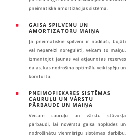
pneimatiskā amortizācijas sistēma.
GAISA SPILVENU UN
^
AMORTIZATORU MAIŅA
Ja pneimatiskie spilveni ir nodiluši, bojāti
vai nepareizi noregulēti, veicam to maiņu,
izmantojot jaunas vai atjaunotas rezerves
daļas, kas nodrošina optimālu veiktspēju un
komfortu.
PNEIMOPIEKARES SISTĒMAS
^
CAURUĻU UN VĀRSTU
PĀRBAUDE UN MAIŅA
Veicam cauruļu un vārstu stāvokļa
pārbaudi, lai novērstu gaisa noplūdes un
nodrošinātu vienmērīgu sistēmas darbību.