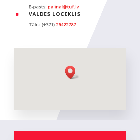
E-pasts:
palinal@tuf.lv
VALDES LOCEKLIS
^
Tālr.: (+371)
26422787