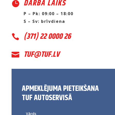
DARBA LAIKS

P – Pk: 09:00 – 18:00
S – Sv: brīvdiena
(371) 22 0000 26

TUF@TUF.LV

APMEKLĒJUMA PIETEIKŠANA
TUF AUTOSERVISĀ