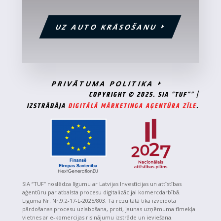
UZ AUTO KRĀSOŠANU
PRIVĀTUMA POLITIKA
COPYRIGHT © 2025. SIA “TUF”” |
IZSTRĀDĀJA
DIGITĀLĀ MĀRKETINGA AĢENTŪRA ZĪLE
.
SIA “TUF” noslēdza līgumu ar Latvijas Investīcijas un attīstības
aģentūru par atbalsta procesu digitalizācijai komercdarbībā.
Liguma Nr. Nr.9.2-17-L-2025/803. Tā rezultātā tika izveidota
pārdošanas procesu uzlabošana, proti, jaunas uzņēmuma tīmekļa
vietnes ar e-komercijas risinājumu izstrāde un ieviešana.