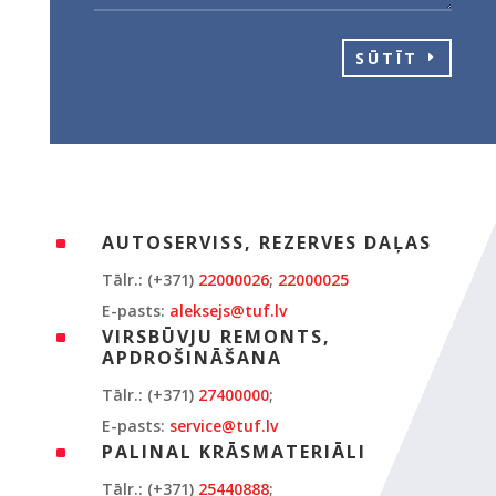
SŪTĪT
AUTOSERVISS, REZERVES DAĻAS
^
Tālr.: (+371)
22000026
;
22000025
E-pasts:
aleksejs@tuf.lv
VIRSBŪVJU REMONTS,
^
APDROŠINĀŠANA
Tālr.: (+371)
27400000
;
E-pasts:
service@tuf.lv
PALINAL KRĀSMATERIĀLI
^
Tālr.: (+371)
25440888
;