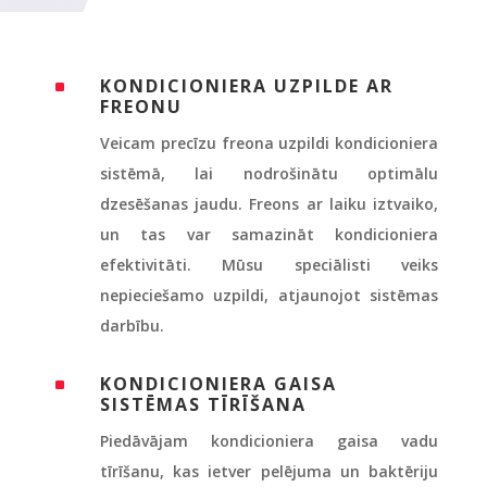
KONDICIONIERA UZPILDE AR
^
FREONU
Veicam precīzu freona uzpildi kondicioniera
sistēmā, lai nodrošinātu optimālu
dzesēšanas jaudu. Freons ar laiku iztvaiko,
un tas var samazināt kondicioniera
efektivitāti. Mūsu speciālisti veiks
nepieciešamo uzpildi, atjaunojot sistēmas
darbību.
KONDICIONIERA GAISA
^
SISTĒMAS TĪRĪŠANA
Piedāvājam kondicioniera gaisa vadu
tīrīšanu, kas ietver pelējuma un baktēriju