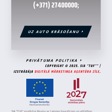
(+371)
27400000
;
UZ AUTO KRĀSOŠANU
PRIVĀTUMA POLITIKA
COPYRIGHT © 2025. SIA “TUF”” |
IZSTRĀDĀJA
DIGITĀLĀ MĀRKETINGA AĢENTŪRA ZĪLE
.
SIA “TUF” noslēdza līgumu ar Latvijas Investīcijas un attīstības