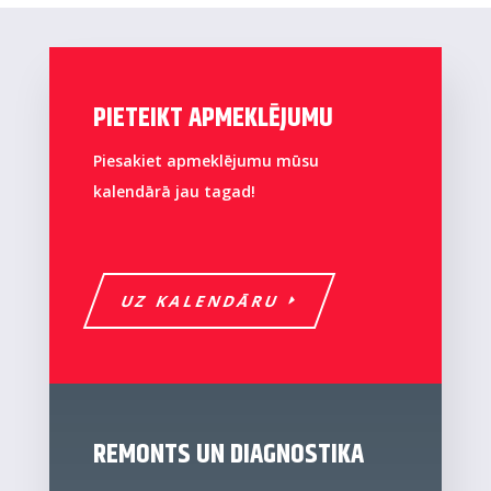
PIETEIKT APMEKLĒJUMU
Piesakiet apmeklējumu mūsu
kalendārā jau tagad!
UZ KALENDĀRU
REMONTS UN DIAGNOSTIKA