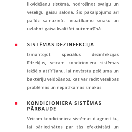
likvidēšanu sistēmā, nodrošinot svaigu un
veselīgu gaisu salonā. Šis pakalpojums arī
palīdz samazināt nepatīkamo smaku un
uzlabot gaisa kvalitāti automašīnā.
SISTĒMAS DEZINFEKCIJA
^
Izmantojot speciālus dezinfekcijas
līdzekļus, veicam kondicioniera sistēmas
iekšējo attīrīšanu, lai novērstu pelējuma un
baktēriju veidošanos, kas var radīt veselības
problēmas un nepatīkamas smakas.
KONDICIONIERA SISTĒMAS
^
PĀRBAUDE
Veicam kondicioniera sistēmas diagnostiku,
lai pārliecinātos par tās efektivitāti un