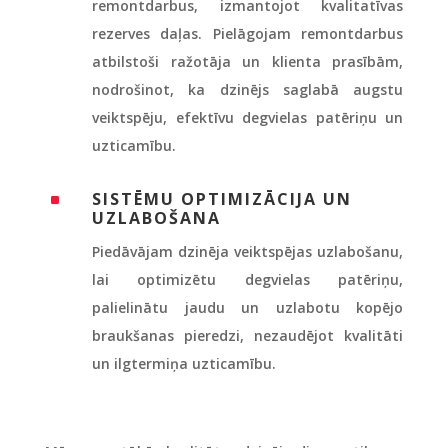
remontdarbus, izmantojot kvalitatīvas
rezerves daļas. Pielāgojam remontdarbus
atbilstoši ražotāja un klienta prasībām,
nodrošinot, ka dzinējs saglabā augstu
veiktspēju, efektīvu degvielas patēriņu un
uzticamību.
SISTĒMU OPTIMIZĀCIJA UN
^
UZLABOŠANA
Piedāvājam dzinēja veiktspējas uzlabošanu,
lai optimizētu degvielas patēriņu,
palielinātu jaudu un uzlabotu kopējo
braukšanas pieredzi, nezaudējot kvalitāti
un ilgtermiņa uzticamību.