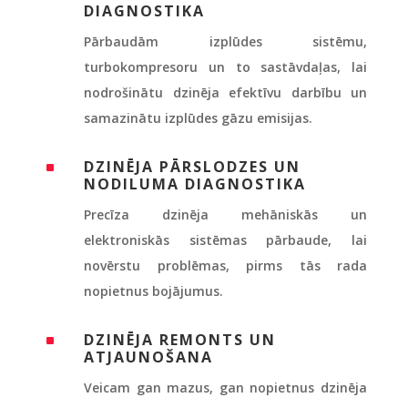
DIAGNOSTIKA
Pārbaudām izplūdes sistēmu,
turbokompresoru un to sastāvdaļas, lai
nodrošinātu dzinēja efektīvu darbību un
samazinātu izplūdes gāzu emisijas.
DZINĒJA PĀRSLODZES UN
^
NODILUMA DIAGNOSTIKA
Precīza dzinēja mehāniskās un
elektroniskās sistēmas pārbaude, lai
novērstu problēmas, pirms tās rada
nopietnus bojājumus.
DZINĒJA REMONTS UN
^
ATJAUNOŠANA
Veicam gan mazus, gan nopietnus dzinēja