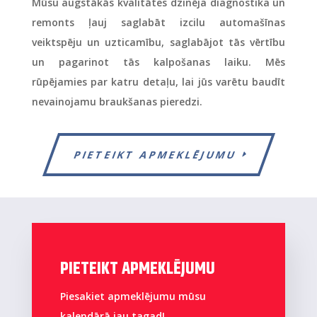
Mūsu augstākās kvalitātes dzinēja diagnostika un
remonts ļauj saglabāt izcilu automašīnas
veiktspēju un uzticamību, saglabājot tās vērtību
un pagarinot tās kalpošanas laiku. Mēs
rūpējamies par katru detaļu, lai jūs varētu baudīt
nevainojamu braukšanas pieredzi.
PIETEIKT APMEKLĒJUMU
PIETEIKT APMEKLĒJUMU
Piesakiet apmeklējumu mūsu
kalendārā jau tagad!