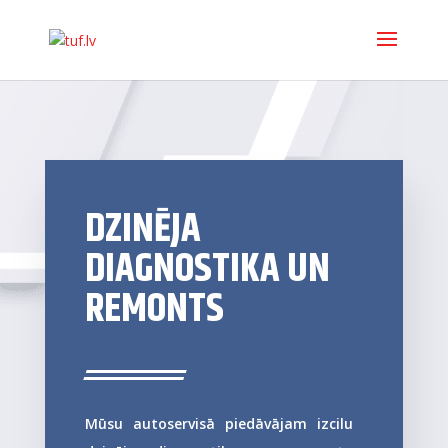
DZINĒJA
DIAGNOSTIKA UN
REMONTS
Mūsu autoservisā piedāvājam izcilu